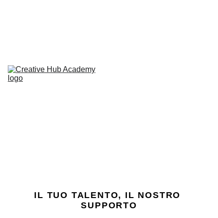
Due nuovi Open Day
 il 15 e 16 luglio!
L'Academy
Corsi
Open 
Day
Career 
Service
Contatti
IL TUO TALENTO, IL NOSTRO 
SUPPORTO