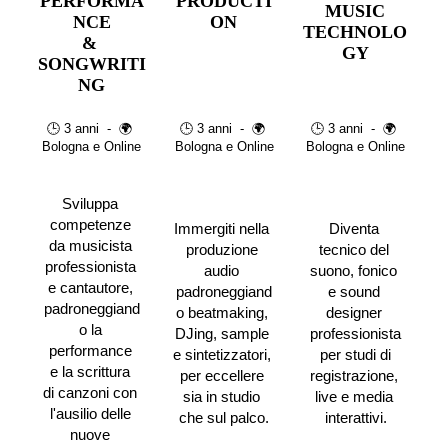
PERFORMA
PRODUCTI
MUSIC
NCE
ON
TECHNOLO
& 
GY
SONGWRITI
NG
🕒 3 anni  -  🌍 
🕒 3 anni  -  🌍 
🕒 3 anni  -  🌍 
Bologna e Online
Bologna e Online
Bologna e Online
Sviluppa 
competenze 
Immergiti nella 
Diventa 
da musicista 
produzione 
tecnico del 
professionista 
audio 
suono, fonico 
e cantautore, 
padroneggiand
e sound 
padroneggiand
o beatmaking, 
designer 
o la 
DJing, sample 
professionista
performance 
e sintetizzatori, 
 per studi di 
e la scrittura 
per eccellere 
registrazione, 
di canzoni con 
sia in studio 
live e media 
l'ausilio delle 
che sul palco.
interattivi.
nuove 