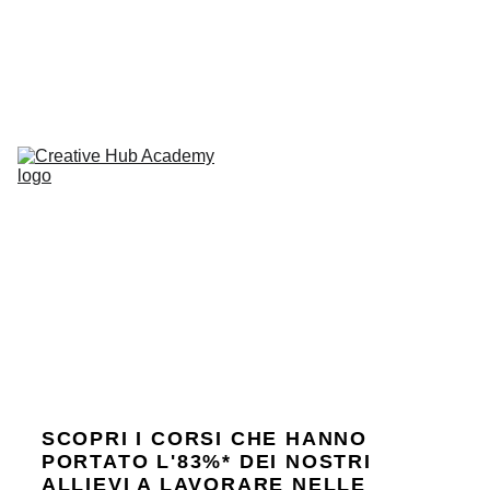
Due nuovi Open Day
 il 15 e 16 luglio!
L'Academy
Corsi
Open 
Day
Career 
Service
Contatti
SCOPRI I CORSI CHE HANNO 
PORTATO L'83%* DEI NOSTRI 
ALLIEVI A LAVORARE NELLE 