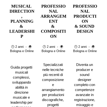
MUSICAL 
PROFESSIO
PROFESSIO
DIRECTION
NAL
NAL
,
ARRANGEM
PRODUCTI
PLANNING
ENT
ON
& 
& 
& SOUND 
LEADERSHI
COMPOSITI
DESIGN
P
ON
🕒 2 anni  -  🌍 
🕒 2 anni  -  🌍 
🕒 2 anni  -  🌍 
Bologna e Online
Bologna e Online
Bologna e Online
Specializzati 
Diventa un 
Guida progetti 
nelle tecniche 
producer e 
musicali 
più recenti di 
sound 
complessi, 
composizione 
designer 
sviluppando 
e 
completo con 
abilità in 
arrangiamento 
competenze 
direzione 
per produzioni 
avanzate in 
musicale e 
discografiche, 
registrazione, 
leadership per 
progetti 
mixaggio e 