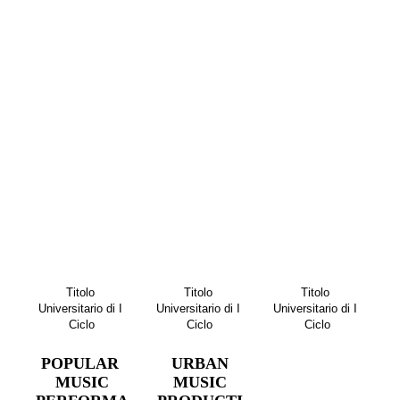
SCAD
possibilità di concorrere 
E IL 
alle borse di studio di 
30 
merito.
GIUG
NO 
2026
Titolo 
Titolo 
Titolo 
Universitario di I 
Universitario di I 
Universitario di I 
Ciclo
Ciclo
Ciclo
POPULAR 
URBAN
MUSIC
MUSIC