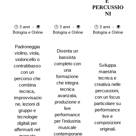
E 
PERCUSSIO
NI
🕒 3 anni  -  🌍 
🕒 3 anni  -  🌍 
🕒 3 anni  -  🌍 
Bologna e Online
Bologna e Online
Bologna e Online
Padroneggia 
Diventa un 
violino, viola, 
bassista 
violoncello o 
completo con 
Sviluppa 
contrabbasso 
una 
maestria 
con un 
formazione 
tecnica e 
percorso che 
che integra 
creativa nelle 
combina 
tecnica 
percussioni, 
tecnica, 
avanzata, 
con un focus 
improvvisazio
produzione e 
particolare su 
ne, lezioni di 
live 
performance 
gruppo e 
performance 
live e 
tecnologie 
per l'industria 
composizioni 
digitali per 
musicale 
originali.
affermarti nel 
contemporane
mercato 