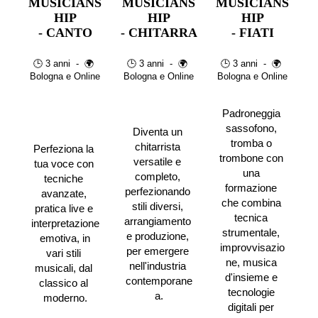
MUSICIANS
MUSICIANS
MUSICIANS
HIP
HIP
HIP
- CANTO
- CHITARRA
- FIATI
🕒 3 anni  -  🌍 
🕒 3 anni  -  🌍 
🕒 3 anni  -  🌍 
Bologna e Online
Bologna e Online
Bologna e Online
Padroneggia 
sassofono, 
Diventa un 
tromba o 
chitarrista 
Perfeziona la 
trombone con 
versatile e 
tua voce con 
una 
completo, 
tecniche 
formazione 
perfezionando 
avanzate, 
che combina 
stili diversi, 
pratica live e 
tecnica 
arrangiamento 
interpretazione
strumentale, 
e produzione, 
 emotiva, in 
improvvisazio
per emergere 
vari stili 
ne, musica 
nell'industria 
musicali, dal 
d'insieme e 
contemporane
classico al 
tecnologie 
a.
moderno.
digitali per 