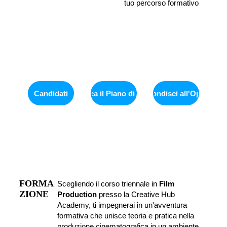
tuo percorso formativo
Candidati
Scarica il Piano di Studi
Approfondisci all'Open Day
FORMA
Scegliendo il corso triennale in 
Film 
ZIONE
Production
 presso la Creative Hub 
Academy, ti impegnerai in un'avventura 
formativa che unisce teoria e pratica nella 
produzione cinematografica in un ambiente 