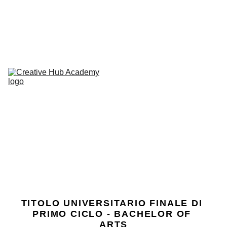
Due nuovi Open Day
 il 15 e 16 luglio!
L'Academy
Corsi
Open 
Day
Career 
Service
Contatti
TITOLO UNIVERSITARIO FINALE DI 
PRIMO CICLO - BACHELOR OF 
ARTS